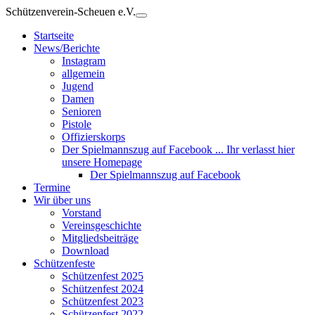
Schützenverein-Scheuen e.V.
Startseite
News/Berichte
Instagram
allgemein
Jugend
Damen
Senioren
Pistole
Offizierskorps
Der Spielmannszug auf Facebook ... Ihr verlasst hier
unsere Homepage
Der Spielmannszug auf Facebook
Termine
Wir über uns
Vorstand
Vereinsgeschichte
Mitgliedsbeiträge
Download
Schützenfeste
Schützenfest 2025
Schützenfest 2024
Schützenfest 2023
Schützenfest 2022