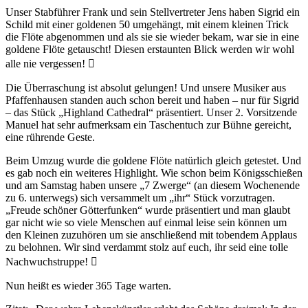
Unser Stabführer Frank und sein Stellvertreter Jens haben Sigrid ein
Schild mit einer goldenen 50 umgehängt, mit einem kleinen Trick
die Flöte abgenommen und als sie sie wieder bekam, war sie in eine
goldene Flöte getauscht! Diesen erstaunten Blick werden wir wohl
alle nie vergessen! 
Die Überraschung ist absolut gelungen! Und unsere Musiker aus
Pfaffenhausen standen auch schon bereit und haben – nur für Sigrid
– das Stück „Highland Cathedral“ präsentiert. Unser 2. Vorsitzende
Manuel hat sehr aufmerksam ein Taschentuch zur Bühne gereicht,
eine rührende Geste.
Beim Umzug wurde die goldene Flöte natürlich gleich getestet. Und
es gab noch ein weiteres Highlight. Wie schon beim Königsschießen
und am Samstag haben unsere „7 Zwerge“ (an diesem Wochenende
zu 6. unterwegs) sich versammelt um „ihr“ Stück vorzutragen.
„Freude schöner Götterfunken“ wurde präsentiert und man glaubt
gar nicht wie so viele Menschen auf einmal leise sein können um
den Kleinen zuzuhören um sie anschließend mit tobendem Applaus
zu belohnen. Wir sind verdammt stolz auf euch, ihr seid eine tolle
Nachwuchstruppe! 
Nun heißt es wieder 365 Tage warten.