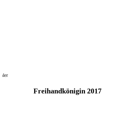
hler
Freihandkönigin 2017