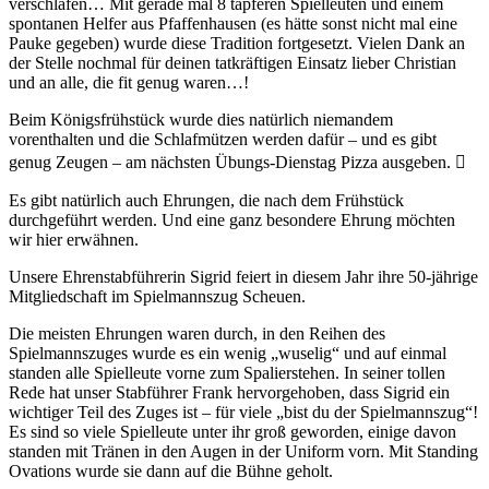
verschlafen… Mit gerade mal 8 tapferen Spielleuten und einem
spontanen Helfer aus Pfaffenhausen (es hätte sonst nicht mal eine
Pauke gegeben) wurde diese Tradition fortgesetzt. Vielen Dank an
der Stelle nochmal für deinen tatkräftigen Einsatz lieber Christian
und an alle, die fit genug waren…!
Beim Königsfrühstück wurde dies natürlich niemandem
vorenthalten und die Schlafmützen werden dafür – und es gibt
genug Zeugen – am nächsten Übungs-Dienstag Pizza ausgeben. 
Es gibt natürlich auch Ehrungen, die nach dem Frühstück
durchgeführt werden. Und eine ganz besondere Ehrung möchten
wir hier erwähnen.
Unsere Ehrenstabführerin Sigrid feiert in diesem Jahr ihre 50-jährige
Mitgliedschaft im Spielmannszug Scheuen.
Die meisten Ehrungen waren durch, in den Reihen des
Spielmannszuges wurde es ein wenig „wuselig“ und auf einmal
standen alle Spielleute vorne zum Spalierstehen. In seiner tollen
Rede hat unser Stabführer Frank hervorgehoben, dass Sigrid ein
wichtiger Teil des Zuges ist – für viele „bist du der Spielmannszug“!
Es sind so viele Spielleute unter ihr groß geworden, einige davon
standen mit Tränen in den Augen in der Uniform vorn. Mit Standing
Ovations wurde sie dann auf die Bühne geholt.