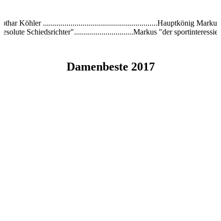
ar Köhler ..........................................................Hauptkönig Mar
esolute Schiedsrichter"..............................Markus "der sportinteressier
"
Damenbeste 2017